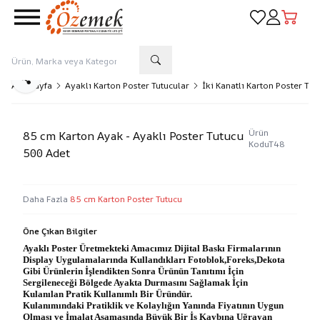
Favorilerim
Hesabım
Sepetim
Paylaş
Ana Sayfa
Ayaklı Karton Poster Tutucular
İki Kanatlı Karton Poster Tut
Ürün
85 cm Karton Ayak - Ayaklı Poster Tutucu
Kodu
T48
500 Adet
Daha Fazla
85 cm Karton Poster Tutucu
Öne Çıkan Bilgiler
Ayaklı Poster Üretmekteki Amacımız Dijital Baskı Firmalarının
Display Uygulamalarında Kullandıkları Fotoblok,Foreks,Dekota
Gibi Ürünlerin İşlendikten Sonra Ürünün Tanıtımı İçin
Sergileneceği Bölgede Ayakta Durmasını Sağlamak İçin
Kulanılan Pratik Kullanımlı Bir Üründür.
Kulanımındaki Pratiklik ve Kolaylığın Yanında Fiyatının Uygun
Olması ve İmalat Aşamasında Büyük Bir İş Kaybına Uğrayan