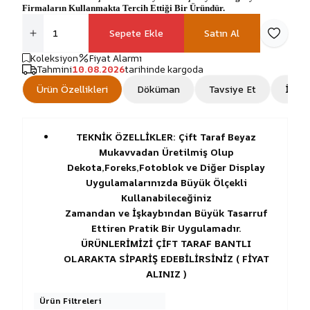
Firmaların Kullanmakta Tercih Ettiği Bir Üründür.
Sepete Ekle
Satın Al
Favoriye
Koleksiyon
Fiyat Alarmı
Tahmini
10.08.2026
tarihinde kargoda
Ürün Özellikleri
Döküman
Tavsiye Et
İade 
TEKNİK ÖZELLİKLER: Çift Taraf Beyaz
Mukavvadan Üretilmiş Olup
Dekota,Foreks,Fotoblok ve Diğer Display
Uygulamalarınızda Büyük Ölçekli
Kullanabileceğiniz
Zamandan ve İşkaybından Büyük Tasarruf
Ettiren Pratik Bir Uygulamadır.
ÜRÜNLERİMİZİ ÇİFT TARAF BANTLI
OLARAKTA SİPARİŞ EDEBİLİRSİNİZ ( FİYAT
ALINIZ )
Ürün Filtreleri