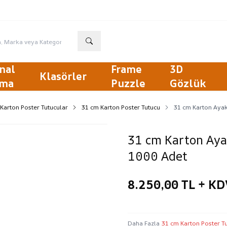
nal
Frame
3D
Klasörler
ma
Puzzle
Gözlük
 Karton Poster Tutucular
31 cm Karton Poster Tutucu
31 cm Karton Ayak
31 cm Karton Ayak
1000 Adet
8.250,00
TL + KD
Daha Fazla
31 cm Karton Poster T