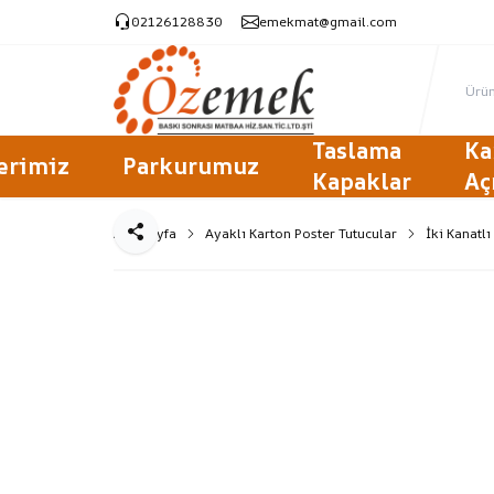
02126128830
emekmat@gmail.com
Taslama
Ka
erimiz
Parkurumuz
Kapaklar
Aç
Ana Sayfa
Ayaklı Karton Poster Tutucular
İki Kanatlı
Paylaş