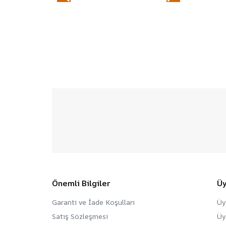
-
-
-
KDV
KDV
KDV
Ayaklı
Ayaklı
Ayaklı
Poster
Poster
Poster
Tutucu
Tutucu
Tutucu
100
250
500
Adet
Adet
Adet
Önemli Bilgiler
Ü
Garanti ve İade Koşulları
Üy
Satış Sözleşmesi
Üy