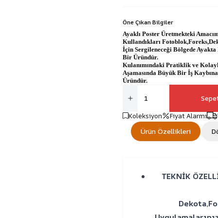
Öne Çıkan Bilgiler
Ayaklı Poster Üretmekteki Amacım
Kullandıkları Fotoblok,Foreks,Dek
İçin Sergileneceği Bölgede Ayakta
Bir Üründür.
Kulanımındaki Pratiklik ve Kolay
Aşamasında Büyük Bir İş Kaybına
Üründür.
Sepe
Koleksiyon
Fiyat Alarmı
Ürün Özellikleri
D
TEKNİK ÖZELLİ
Dekota,Fo
Uygulamalarınız