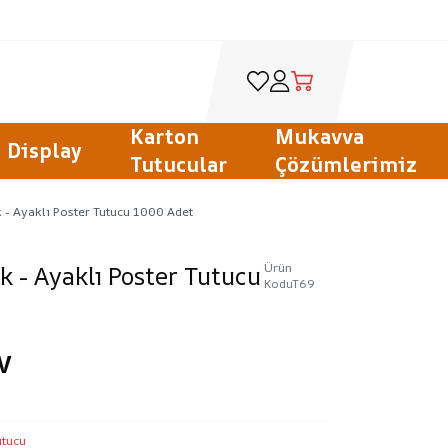
Favorilerim
Hesabım
Sepetim
Karton
Mukavva
Display
Tutucular
Çözümlerimiz
 - Ayaklı Poster Tutucu 1000 Adet
Ürün
 - Ayaklı Poster Tutucu
Kodu
T69
V
utucu