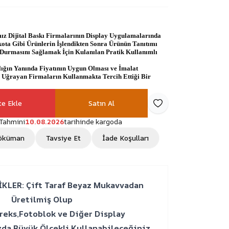
ız Dijital Baskı Firmalarının Display Uygulamalarında
ota Gibi Ürünlerin İşlendikten Sonra Ürünün Tanıtımı
 Durmasını Sağlamak İçin Kulanılan Pratik Kullanımlı
lığın Yanında Fiyatının Uygun Olması ve İmalat
 Uğrayan Firmaların Kullanmakta Tercih Ettiği Bir
te Ekle
Satın Al
Favoriye Ekle
Tahmini
10.08.2026
tarihinde kargoda
öküman
Tavsiye Et
İade Koşulları
KLER: Çift Taraf Beyaz Mukavvadan
Üretilmiş Olup
reks,Fotoblok ve Diğer Display
da Büyük Ölçekli Kullanabileceğiniz